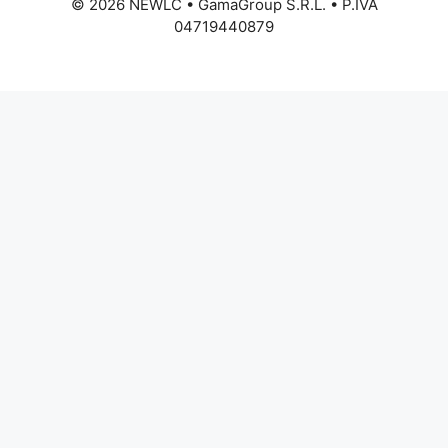
©
2026
NEWLC • GamaGroup S.R.L. • P.IVA
04719440879