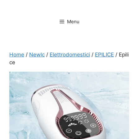
Vai
al
contenuto
Menu
Home
/
Newlc
/
Elettrodomestici
/
EPILICE
/ Epili
ce