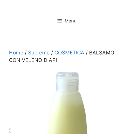
Vai
al
contenuto
Menu
Home
/
Supreme
/
COSMETICA
/ BALSAMO
CON VELENO D API