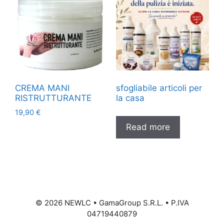
CREMA MANI
sfogliabile articoli per
RISTRUTTURANTE
la casa
19,90
€
Read more
©
2026
NEWLC • GamaGroup S.R.L. • P.IVA
04719440879