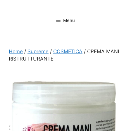
Vai
al
contenuto
Menu
Home
/
Supreme
/
COSMETICA
/ CREMA MANI
RISTRUTTURANTE