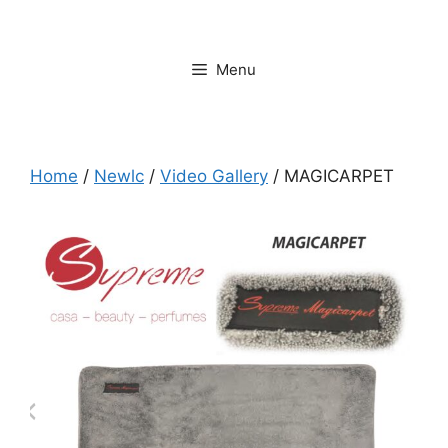
Vai
al
contenuto
Menu
Home
/
Newlc
/
Video Gallery
/ MAGICARPET