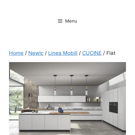
Vai
al
contenuto
Menu
Home
/
Newlc
/
Linea Mobili
/
CUCINE
/ Flat